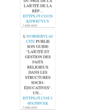
DU PRIX DE LA
LAÏCITÉ DE LA
RÉP…
HTTPS://T.CO/1N
KNWH7YUV
7 ANS AGO
L'
@OBSERVLAI
CITE
PUBLIE
SON GUIDE
"LAÏCITÉ ET
GESTION DES
FAITS
RELIGIEUX
DANS LES
STRUCTURES
SOCIO-
ÉDUCATIVES".
UN…
HTTPS://T.CO/U1
4PA5MVXK
7 ANS AGO