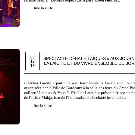
l'artiste Makja. Décerné depuis 2014 par
l'Observatoire...
lire la suite
06
SPECTACLE-DÉBAT « LAÏQUES » AUX JOURN
12
LA LAÏCITÉ ET DU VIVRE ENSEMBLE DE BO
18
L'Atelier Laïcité a participé aux Journées de la laïcité et du viv
organisées par la Ville de Bordeaux à la salle des fêtes du Grand-Pa
collectif Laïques & Vous ?, l'Atelier Laïcité a présenté le spectacl
de l'artiste Makja, issu de l'élaboration de la charte interne de...
lire la suite