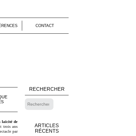
ÉRENCES
CONTACT
RECHERCHER
IQUE
ES
 laïcité de
ARTICLES
t trois ans
RÉCENTS
pectacle par