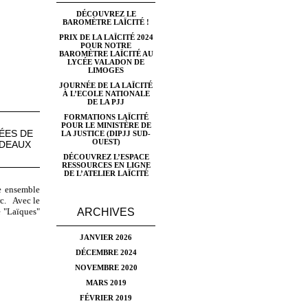
DÉCOUVREZ LE
BAROMÈTRE LAÏCITÉ !
PRIX DE LA LAÏCITÉ 2024
POUR NOTRE
BAROMÈTRE LAÏCITÉ AU
LYCÉE VALADON DE
LIMOGES
JOURNÉE DE LA LAÏCITÉ
À L’ECOLE NATIONALE
DE LA PJJ
FORMATIONS LAÏCITÉ
POUR LE MINISTÈRE DE
ÉES DE
LA JUSTICE (DIPJJ SUD-
OUEST)
RDEAUX
DÉCOUVREZ L’ESPACE
RESSOURCES EN LIGNE
DE L’ATELIER LAÏCITÉ
re ensemble
rc. Avec le
ARCHIVES
e "Laïques"
JANVIER 2026
DÉCEMBRE 2024
NOVEMBRE 2020
MARS 2019
FÉVRIER 2019