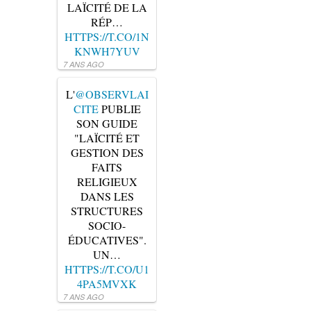
LAÏCITÉ DE LA
RÉP…
HTTPS://T.CO/1N
KNWH7YUV
7 ANS AGO
L'
@OBSERVLAI
CITE
PUBLIE
SON GUIDE
"LAÏCITÉ ET
GESTION DES
FAITS
RELIGIEUX
DANS LES
STRUCTURES
SOCIO-
ÉDUCATIVES".
UN…
HTTPS://T.CO/U1
4PA5MVXK
7 ANS AGO