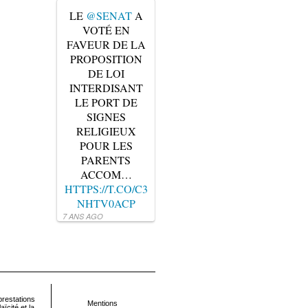
LE
@SENAT
A
VOTÉ EN
FAVEUR DE LA
PROPOSITION
DE LOI
INTERDISANT
LE PORT DE
SIGNES
RELIGIEUX
POUR LES
PARENTS
ACCOM…
HTTPS://T.CO/C3
NHTV0ACP
7 ANS AGO
restations
Mentions
ïcité et la