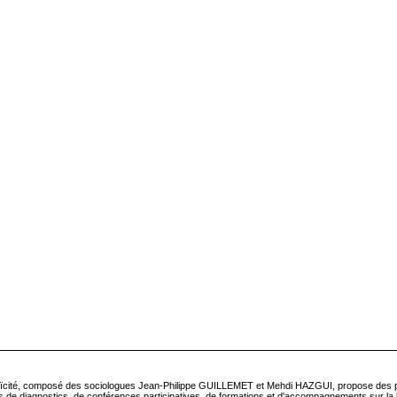
Laïcité, composé des sociologues Jean-Philippe GUILLEMET et Mehdi HAZGUI, propose des p
 de diagnostics, de conférences participatives, de formations et d'accompagnements sur la la