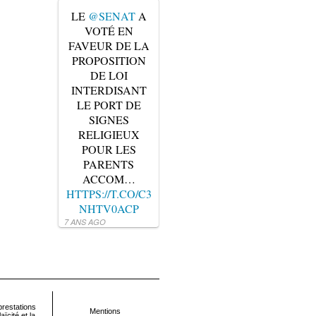
LE
@SENAT
A
VOTÉ EN
FAVEUR DE LA
PROPOSITION
DE LOI
INTERDISANT
LE PORT DE
SIGNES
RELIGIEUX
POUR LES
PARENTS
ACCOM…
HTTPS://T.CO/C3
NHTV0ACP
7 ANS AGO
restations
Mentions
ïcité et la