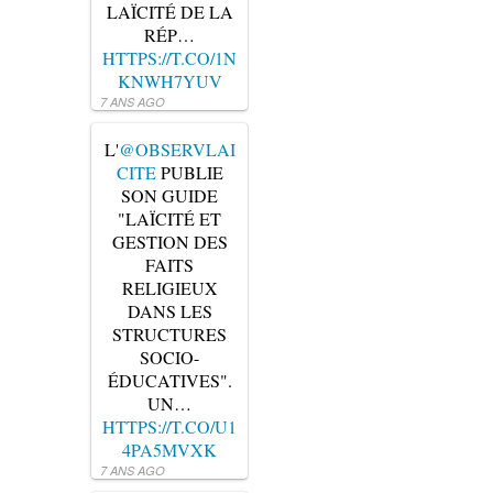
LAÏCITÉ DE LA
RÉP…
HTTPS://T.CO/1N
KNWH7YUV
7 ANS AGO
L'
@OBSERVLAI
CITE
PUBLIE
SON GUIDE
"LAÏCITÉ ET
GESTION DES
FAITS
RELIGIEUX
DANS LES
STRUCTURES
SOCIO-
ÉDUCATIVES".
UN…
HTTPS://T.CO/U1
4PA5MVXK
7 ANS AGO