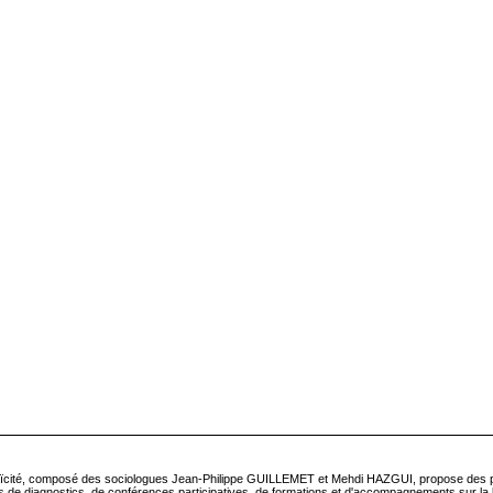
Laïcité, composé des sociologues Jean-Philippe GUILLEMET et Mehdi HAZGUI, propose des p
 de diagnostics, de conférences participatives, de formations et d'accompagnements sur la la