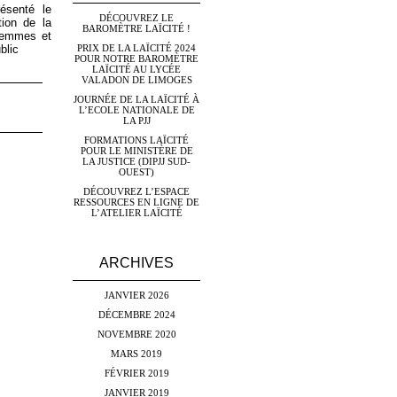
résenté le
DÉCOUVREZ LE
tion de la
BAROMÈTRE LAÏCITÉ !
ofemmes et
PRIX DE LA LAÏCITÉ 2024
blic
POUR NOTRE BAROMÈTRE
LAÏCITÉ AU LYCÉE
VALADON DE LIMOGES
JOURNÉE DE LA LAÏCITÉ À
L’ECOLE NATIONALE DE
LA PJJ
FORMATIONS LAÏCITÉ
POUR LE MINISTÈRE DE
LA JUSTICE (DIPJJ SUD-
OUEST)
DÉCOUVREZ L’ESPACE
RESSOURCES EN LIGNE DE
L’ATELIER LAÏCITÉ
ARCHIVES
JANVIER 2026
DÉCEMBRE 2024
NOVEMBRE 2020
MARS 2019
FÉVRIER 2019
JANVIER 2019