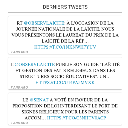
DERNIERS TWEETS
RT
@OBSERVLAICITE
: À L'OCCASION DE LA
JOURNÉE NATIONALE DE LA LAÏCITÉ, NOUS
VOUS PRÉSENTONS LE LAURÉAT DU PRIX DE LA
LAÏCITÉ DE LA RÉP…
HTTPS://T.CO/1NKNWH7YUV
7 ANS AGO
L'
@OBSERVLAICITE
PUBLIE SON GUIDE "LAÏCITÉ
ET GESTION DES FAITS RELIGIEUX DANS LES
STRUCTURES SOCIO-ÉDUCATIVES". UN…
HTTPS://T.CO/U14PA5MVXK
7 ANS AGO
LE
@SENAT
A VOTÉ EN FAVEUR DE LA
PROPOSITION DE LOI INTERDISANT LE PORT DE
SIGNES RELIGIEUX POUR LES PARENTS
ACCOM…
HTTPS://T.CO/C3NHTV0ACP
7 ANS AGO