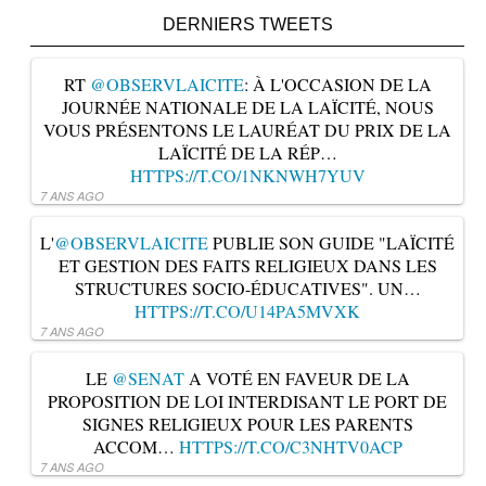
DERNIERS TWEETS
RT
@OBSERVLAICITE
: À L'OCCASION DE LA
JOURNÉE NATIONALE DE LA LAÏCITÉ, NOUS
VOUS PRÉSENTONS LE LAURÉAT DU PRIX DE LA
LAÏCITÉ DE LA RÉP…
HTTPS://T.CO/1NKNWH7YUV
7 ANS AGO
L'
@OBSERVLAICITE
PUBLIE SON GUIDE "LAÏCITÉ
ET GESTION DES FAITS RELIGIEUX DANS LES
STRUCTURES SOCIO-ÉDUCATIVES". UN…
HTTPS://T.CO/U14PA5MVXK
7 ANS AGO
LE
@SENAT
A VOTÉ EN FAVEUR DE LA
PROPOSITION DE LOI INTERDISANT LE PORT DE
SIGNES RELIGIEUX POUR LES PARENTS
ACCOM…
HTTPS://T.CO/C3NHTV0ACP
7 ANS AGO