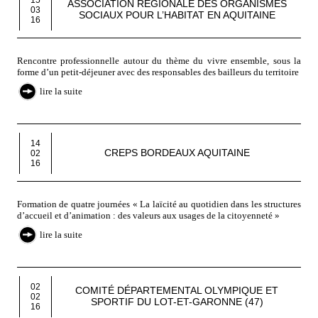
15
ASSOCIATION RÉGIONALE DES ORGANISMES
03
SOCIAUX POUR L’HABITAT EN AQUITAINE
16
Rencontre professionnelle autour du thème du vivre ensemble, sous la
forme d’un petit-déjeuner avec des responsables des bailleurs du territoire
lire la suite
14
CREPS BORDEAUX AQUITAINE
02
16
Formation de quatre journées « La laïcité au quotidien dans les structures
d’accueil et d’animation : des valeurs aux usages de la citoyenneté »
lire la suite
02
COMITÉ DÉPARTEMENTAL OLYMPIQUE ET
02
SPORTIF DU LOT-ET-GARONNE (47)
16